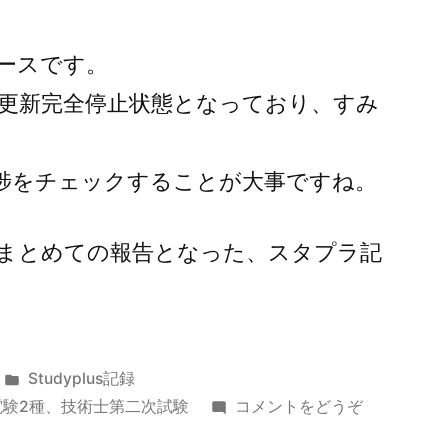
ースです。
更新完全停止状態となっており、すみ
捗をチェックすることが大事ですね。
まとめての報告となった、スタプラ記
カ
Studyplus記録
テ
(令
電験2種
、
技術士第二次試験
コメントをどうぞ
ゴ
和