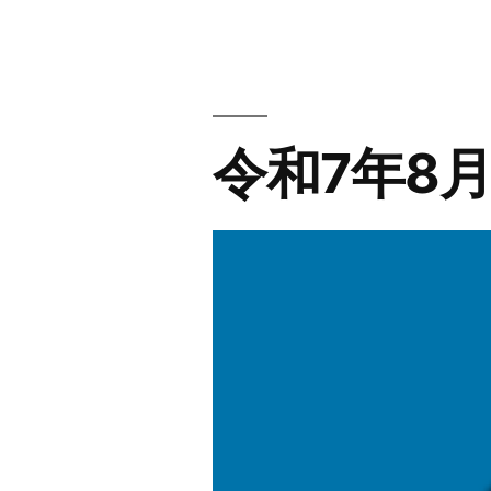
月〜
令
和
令和7年8月 
8
年
1
月
Studyplus
記
録”
の