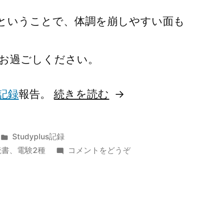
ということで、体調を崩しやすい面も
お過ごしください。
“令
記録
報告。
続きを読む
和
7
カ
Studyplus記録
年
テ
(令
読書
、
電験2種
コメントをどうぞ
ゴ
和
8
リ
7
月
ー:
年
8
Studyplus
月