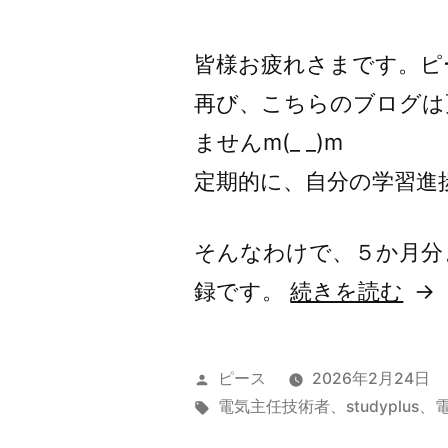
皆様お疲れさまです。ピ
再び、こちらのブログは
ませんm(_ _)m
定期的に、自分の学習進
そんなわけで、５か月分
“令
録です。
続きを読む
和
7
投
ピース
2026年2月24日
年
稿
タ
電気主任技術者
、
studyplus
、
者:
グ:
9