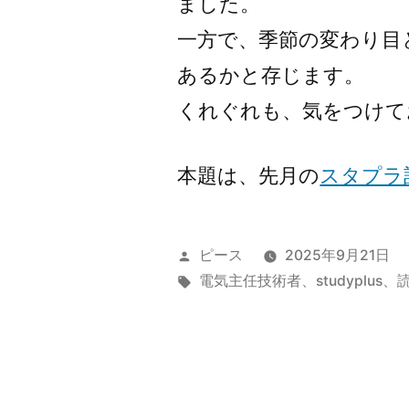
ました。
一方で、季節の変わり目
あるかと存じます。
くれぐれも、気をつけて
本題は、先月の
スタプラ
投
ピース
2025年9月21日
稿
タ
電気主任技術者
、
studyplus
、
者:
グ: