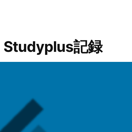
リ
7
ー:
年
9
月〜
令
Studyplus記録
和
8
年
1
月
Studyplus
記
録)