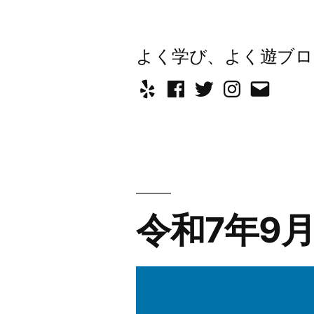
コ
ン
よく学び、よく遊ブロ
テ
Yelp
Facebook
Twitter
Instagram
メ
ン
ー
ツ
ル
へ
ス
キ
令和7年9月〜
ッ
プ