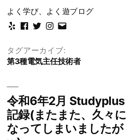
コ
よく学び、よく遊ブログ
ン
Yelp
Facebook
Twitter
Instagram
メ
テ
ー
ン
タグアーカイブ:
ル
ツ
第3種電気主任技術者
へ
ス
キ
令和6年2月 Studyplus
ッ
記録(またまた、久々に
プ
なってしまいましたが