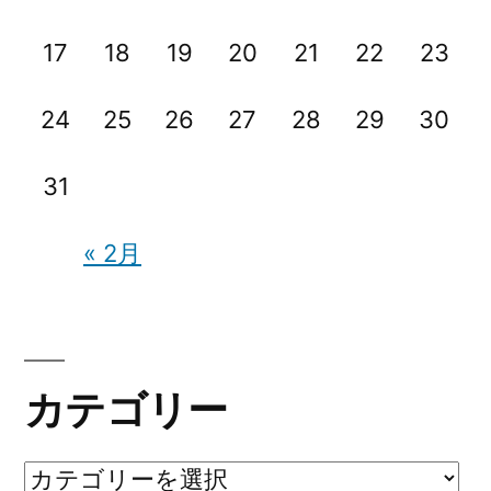
久々
に
17
18
19
20
21
22
23
に
な
な
っ
24
25
26
27
28
29
30
っ
て
て
し
31
ま
し
い
ま
« 2月
ま
い
し
た
ま
が
し
w))
カテゴリー
た
が
カ