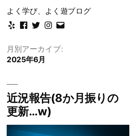
コ
よく学び、よく遊ブログ
ン
Yelp
Facebook
Twitter
Instagram
メ
テ
ー
ン
月別アーカイブ:
ル
ツ
2025年6月
へ
ス
キ
近況報告(8か月振りの
ッ
更新…w)
プ