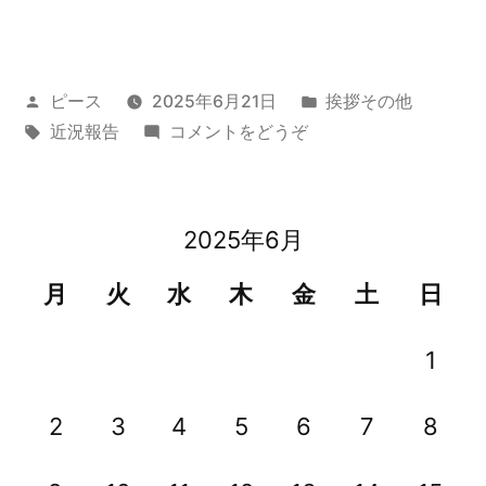
況
報
投
カ
ピース
2025年6月21日
挨拶その他
告
稿
タ
(近
テ
近況報告
コメントをどうぞ
(8
者:
グ:
況
ゴ
か
報
リ
告
ー:
月
2025年6月
(8
振
か
月
火
水
木
金
土
日
月
り
振
1
の
り
更
の
2
3
4
5
6
7
8
更
新…
新…