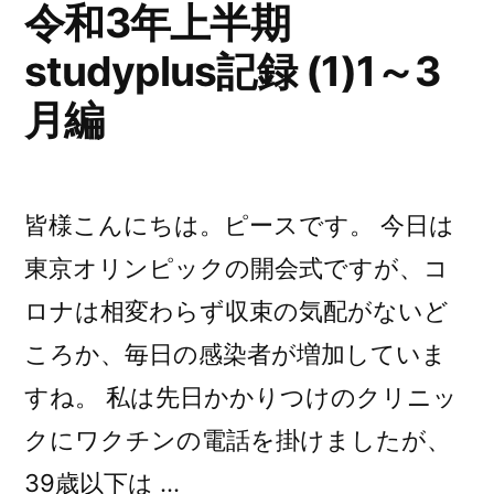
令和3年上半期
studyplus
studyplus記録 (1)1～3
記
録
月編
(2)4
～
6
月
皆様こんにちは。ピースです。 今日は
編)
東京オリンピックの開会式ですが、コ
ロナは相変わらず収束の気配がないど
ころか、毎日の感染者が増加していま
すね。 私は先日かかりつけのクリニッ
クにワクチンの電話を掛けましたが、
39歳以下は …