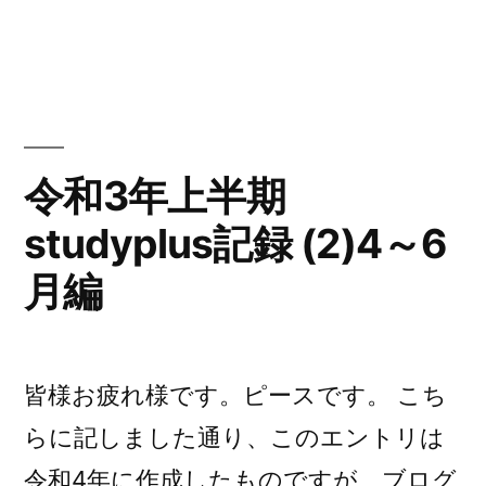
ー:
和
3
年
下
半
期
令和3年上半期
studyplus
studyplus記録 (2)4～6
記
録
月編
(1)7
～
9
月
皆様お疲れ様です。ピースです。 こち
編)
らに記しました通り、このエントリは
令和4年に作成したものですが、ブログ