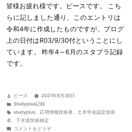
皆様お疲れ様です。ピースです。 こち
らに記しました通り、このエントリは
令和4年に作成したものですが、ブログ
上の日付はR03/9/30付ということにし
ています。 昨年4～6月のスタプラ記録
です。
投
ピース
2021年9月30日
稿
カ
Studyplus記録
者:
テ
タ
studyplus
、
応用情報技術者
、
土木学会認定技術
ゴ
グ:
者
、
下水道技術検定
リ
(令
コメントをどうぞ