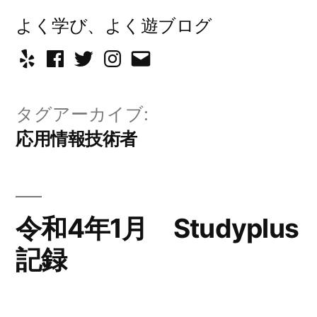
コ
よく学び、よく遊ブログ
ン
Yelp
Facebook
Twitter
Instagram
メ
テ
ー
ン
タグアーカイブ:
ル
ツ
応用情報技術者
へ
ス
キ
令和4年1月 Studyplus
ッ
記録
プ