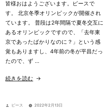
皆様おはようございます。ピースで
す。 北京冬季オリンピックが開催され
ています。 普段は2年間隔で夏冬交互に
あるオリンピックですので、「去年東
京であったばかりなのに？」という感
覚もありますし、4年前の冬が平昌だっ
たので、ず …
“令
続きを読む
和
4
投
ピース
2022年2月13日
年