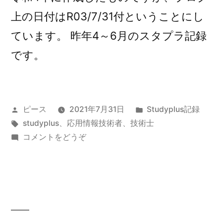
上の日付はR03/7/31付ということにし
ています。 昨年4～6月のスタプラ記録
です。
投
カ
ピース
2021年7月31日
Studyplus記録
稿
タ
テ
studyplus
、
応用情報技術者
、
技術士
者:
グ:
(令
ゴ
コメントをどうぞ
和
リ
3
ー:
年
上
半
期