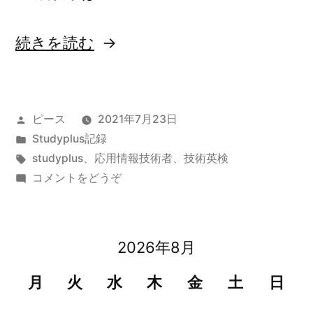
“令
続きを読む
和
3
投
ピース
2021年7月23日
年
稿
カ
Studyplus記録
上
者:
テ
タ
studyplus
、
応用情報技術者
、
技術英検
半
ゴ
グ:
(令
コメントをどうぞ
リ
和
期
ー:
3
studyplus
年
2026年8月
上
記
半
月
火
水
木
金
土
日
録
期