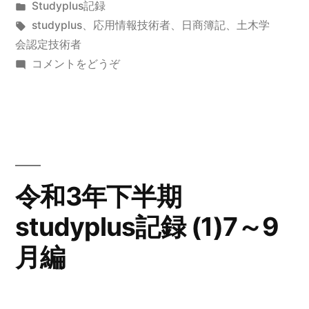
稿
カ
Studyplus記録
1
者:
テ
タ
studyplus
、
応用情報技術者
、
日商簿記
、
土木学
月
ゴ
グ:
会認定技術者
リ
(令
コメントをどうぞ
Studyplus
ー:
和
記
4
年
録”
1
の
月
Studyplus
令和3年下半期
記
studyplus記録 (1)7～9
録)
月編